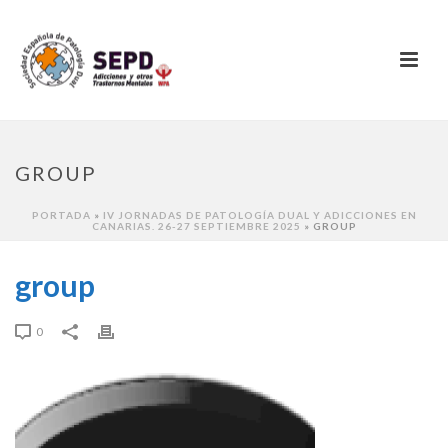
GROUP
PORTADA
»
IV JORNADAS DE PATOLOGÍA DUAL Y ADICCIONES EN
CANARIAS. 26-27 SEPTIEMBRE 2025
»
GROUP
group
0