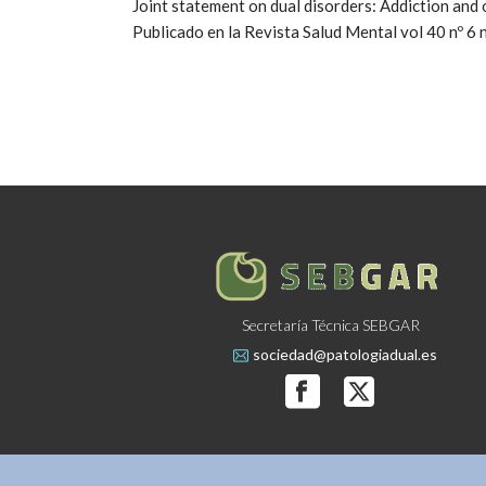
Joint statement on dual disorders: Addiction and
Publicado en la Revista Salud Mental vol 40 nº 
Secretaría Técnica SEBGAR
sociedad@patologiadual.es