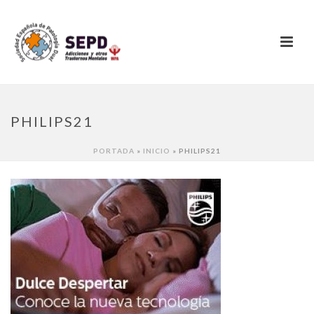
PHILIPS21
PORTADA
»
INICIO
»
PHILIPS21