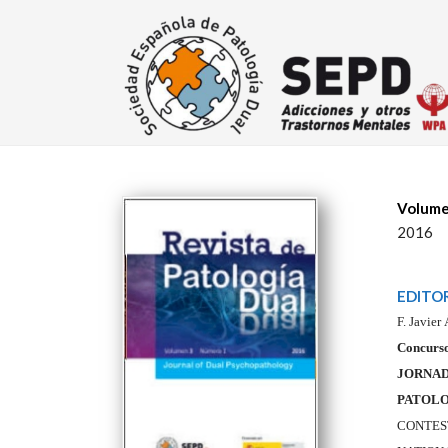
Volume
2016
EDITO
F. Javier
Concurso 
JORNAD
PATOLO
CONTEST