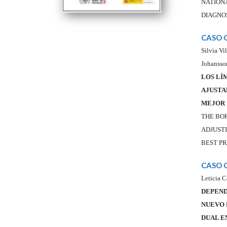
NATION
DIAGNOS
CASO 
Silvia Vi
Johansso
LOS LÍ
AJUSTA
MEJOR 
THE BO
ADJUSTI
BEST P
CASO 
Leticia C
DEPEND
NUEVO 
DUAL E