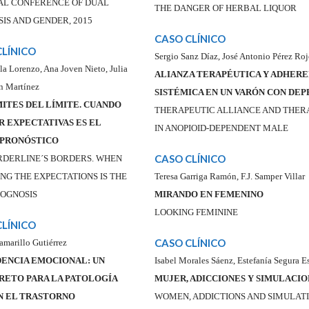
AL CONFERENCE OF DUAL
THE DANGER OF HERBAL LIQUOR
IS AND GENDER, 2015
CASO CLÍNICO
CLÍNICO
Sergio Sanz Díaz, José Antonio Pérez Ro
lla Lorenzo, Ana Joven Nieto, Julia
ALIANZA TERAPÉUTICA Y ADHERE
n Martínez
SISTÉMICA EN UN VARÓN CON DEP
MITES DEL LÍMITE. CUANDO
THERAPEUTIC ALLIANCE AND THER
R EXPECTATIVAS ES EL
IN ANOPIOID-DEPENDENT MALE
PRONÓSTICO
CASO CLÍNICO
RDERLINE´S BORDERS. WHEN
NG THE EXPECTATIONS IS THE
Teresa Garriga Ramón, F.J. Samper Villar
ROGNOSIS
MIRANDO EN FEMENINO
LOOKING FEMININE
CLÍNICO
CASO CLÍNICO
amarillo Gutiérrez
ENCIA EMOCIONAL: UN
Isabel Morales Sáenz, Estefanía Segura E
RETO PARA LA PATOLOGÍA
MUJER, ADICCIONES Y SIMULACIO
N EL TRASTORNO
WOMEN, ADDICTIONS AND SIMULAT