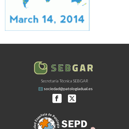
Secretaría Técnica SEBGAR
sociedad@patologiadual.es